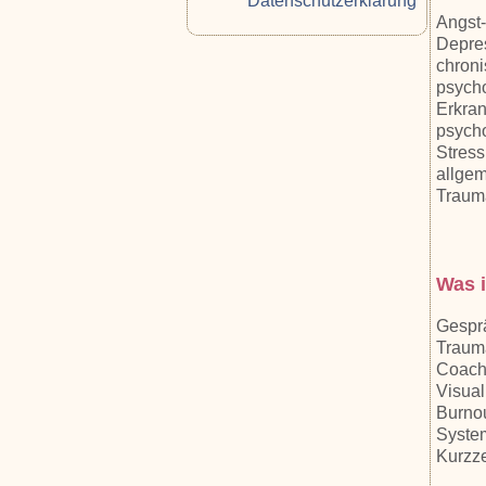
Datenschutzerklärung
Angst
Depre
chron
psycho
Erkra
psych
Stress
allge
Trauma
Was i
Gespr
Traum
Coach
Visual
Burnou
Syste
Kurzze