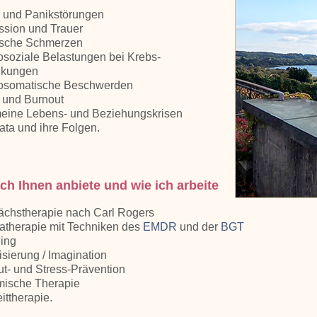
- und Panikstörungen
ssion und Trauer
ische Schmerzen
soziale Belastungen bei Krebs-
nkungen
osomatische Beschwerden
 und Burnout
meine Lebens- und Beziehungskrisen
ta und ihre Folgen.
ch Ihnen anbiete und wie ich arbeite
ächstherapie nach Carl Rogers
atherapie mit Techniken des
EMDR
und der
BGT
ing
isierung / Imagination
t- und Stress-Prävention
mische Therapie
ittherapie.